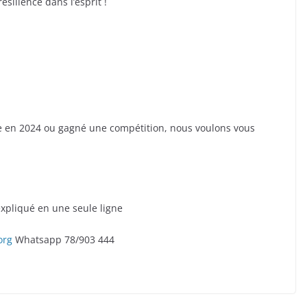
silience dans l’esprit !
ire en 2024 ou gagné une compétition, nous voulons vous
expliqué en une seule ligne
org
Whatsapp 78/903 444